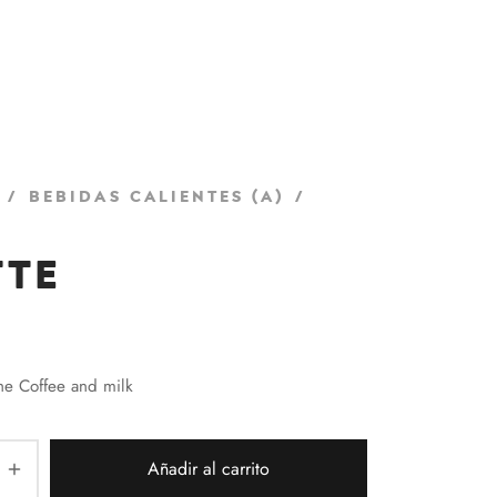
/
Bebidas Calientes (a)
/
tte
he Coffee and milk
Añadir al carrito