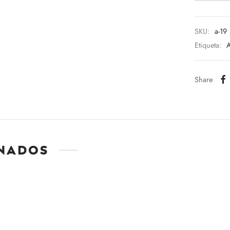
SKU:
a-19
Etiqueta:
A
Share
nados