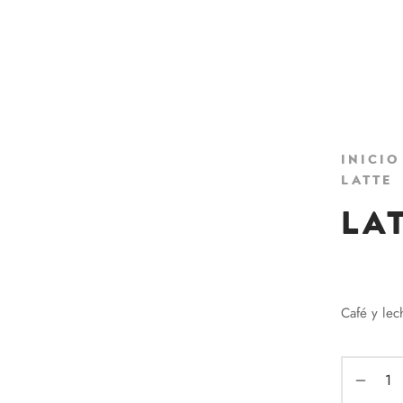
Inicio
Latte
La
₡
1755
Café y lec