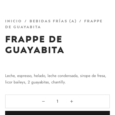
Inicio
/
Bebidas Frías (a)
/
Frappe
de guayabita
Frappe de
guayabita
₡
2995
Leche, espresso, helado, leche condensada, sirope de fresa,
licor baileys, 2 guayabitas, chantilly.