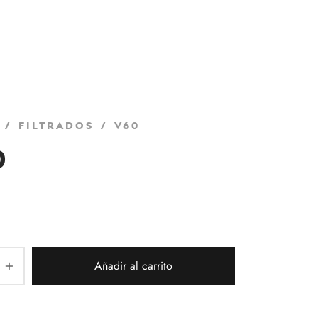
/
Filtrados
/
V60
0
Añadir al carrito