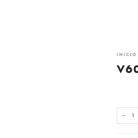
Inicio
V6
₡
2250