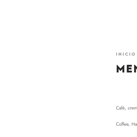
Inicio
Me
₡
3200
Café, crem
Coffee, H