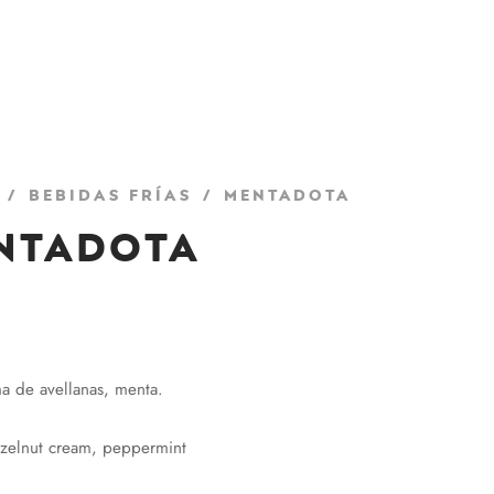
/
Bebidas Frías
/
Mentadota
ntadota
a de avellanas, menta.
azelnut cream, peppermint