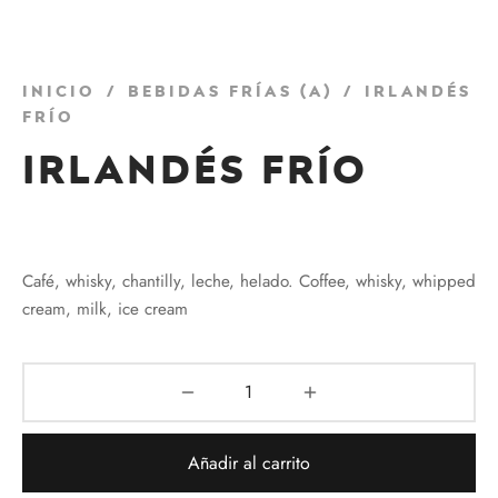
Inicio
/
Bebidas Frías (a)
/
Irlandés
Frío
Irlandés Frío
₡
2995
Café, whisky, chantilly, leche, helado. Coffee, whisky, whipped
cream, milk, ice cream
Añadir al carrito